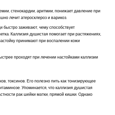
емии, стенокардии, аритмии, понижает давление при
шно лечит атеросклероз и варикоз.
щи быстро заживают, чему способствует
етка. Каллизия душистая помогает при растяжениях,
 настойку принимают при воспалении кожи
ыстрее проходят при лечении настойками каллизии
ов, токсинов. Его полезно пить как тонизирующее
итаминозе. Упоминается, что каллизия душистая
астности рак шейки матки, прямой кишки. Однако