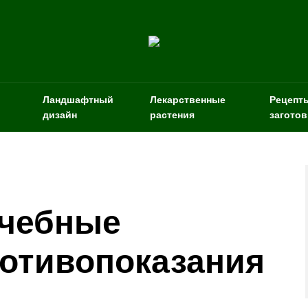
Ландшафтный
Лекарственные
Рецепт
дизайн
растения
заготов
ечебные
ротивопоказания