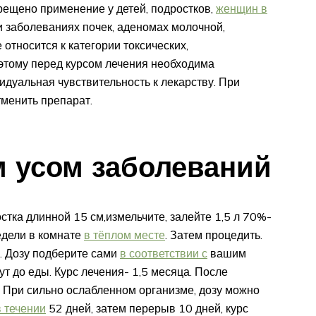
рещено применение у детей, подростков,
женщин в
и заболеваниях почек, аденомах молочной,
относится к категории токсических,
оэтому перед курсом лечения необходима
идуальная чувствительность к лекарству. При
менить препарат.
 усом заболеваний
стка длинной 15 см,измельчите, залейте 1,5 л 70%-
едели в комнате
в тёплом месте
. Затем процедить.
. Дозу подберите сами
в соответствии с
вашим
ут до еды. Курс лечения- 1,5 месяца. После
. При сильно ослабленном организме, дозу можно
в течении
52 дней, затем перерыв 10 дней, курс