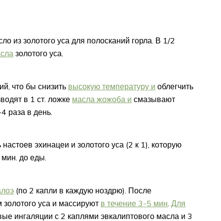
о из золотого уса для полосканий горла. В 1/2
асла
золотого уса.
ий, что бы снизить
высокую температуру и
облегчить
водят в 1 ст. ложке
масла жожоба и
смазывают
-4 раза в день.
астоев эхинацеи и золотого уса (2 к 1), которую
 мин. до еды.
алоэ
(по 2 капли в каждую ноздрю). После
 золотого уса и массируют
в течение 3-5 мин
.
Для
е ингаляции с 2 каплями эвкалиптового масла и 3