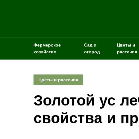
Фермерское
Сад и
Цветы и
хозяйство
огород
растения
Цветы и растения
Золотой ус л
свойства и п