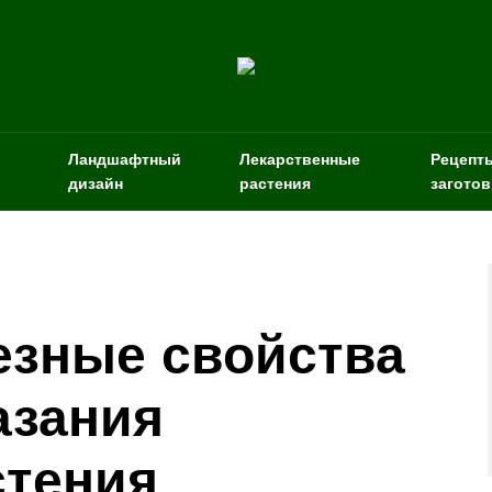
Ландшафтный
Лекарственные
Рецепт
дизайн
растения
заготов
езные свойства
азания
стения