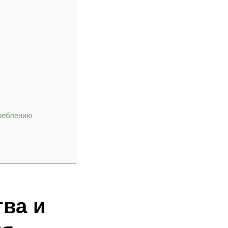
треблению
ва и