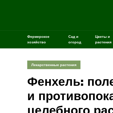
Фермерское
Сад и
Цветы и
хозяйство
огород
растения
Лекарственные растения
Фенхель: пол
и противопок
целебного ра