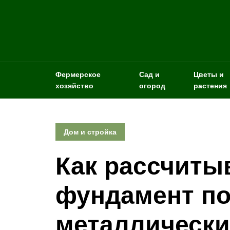
Фермерское
Сад и
Цветы и
хозяйство
огород
растения
Дом и стройка
Как рассчиты
фундамент п
металлически