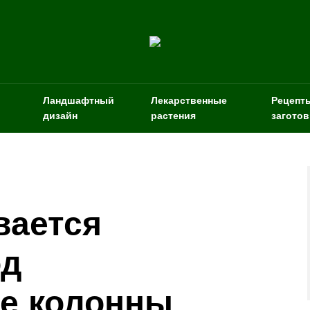
Ландшафтный
Лекарственные
Рецепт
дизайн
растения
заготов
вается
од
е колонны