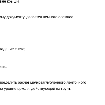
овне крыши.
ому документу, делается немного сложнее.
адение снега;
ешка.
пределить расчет мелкозаглубленного ленточного
а уровне цоколя, действующей на грунт.