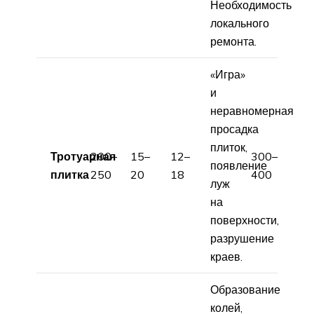
Необходимость
локального
ремонта.
«Игра»
и
неравномерная
просадка
плиток,
Тротуарная
200–
15–
12–
300–
появление
плитка
250
20
18
400
луж
на
поверхности,
разрушение
краев.
Образование
колей,