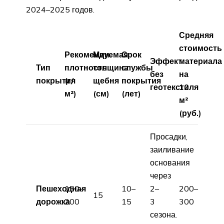
2024–2025 годов.
Средняя
стоимость
Рекомендуемая
Мин.
Срок
Эффект
материала
Тип
плотность
толщина
службы
без
на
покрытия
(г/
щебня
покрытия
геотекстиля
10
м²)
(см)
(лет)
м²
(руб.)
Просадки,
заиливание
основания
через
Пешеходная
150–
10–
2–
200–
15
дорожка
200
15
3
300
сезона.