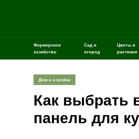
Фермерское
Сад и
Цветы и
хозяйство
огород
растения
Дом и стройка
Как выбрать 
панель для к