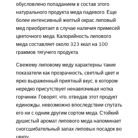
обусловлено попаданием в состав этого
натурального продукта меда падевого. Еще
более интенсивный желтый окрас липовый
мед приобретает в случае наличия примесей
цветочного меда. Калорийность липового
меда составляет около 323 ккал на 100
граммов тягучего продукта.
Свежему липовому меду характерны такие
показатели как прозрачность, светлый цвет и
ярко выраженный приятный вкус, в котором
нередко присутствует ненавязчивая нотка
горчинки. Говорят, что, отведав этот продукт
единожды, невозможно впоследствии спутать
его ни с одним другим сортом меда. Стойкий
душистый аромат липового меда напоминает
сногсшибательный запах липовых посадок во
цвету.