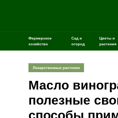
Фермерское
Сад и
Цветы и
хозяйство
огород
растения
Лекарственные растения
Масло виногр
полезные сво
способы при