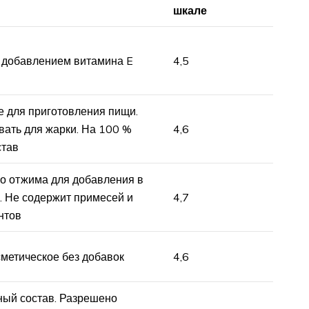
шкале
с добавлением витамина E
4,5
 для приготовления пищи.
ать для жарки. На 100 %
4,6
став
о отжима для добавления в
. Не содержит примесей и
4,7
нтов
метическое без добавок
4,6
ный состав. Разрешено