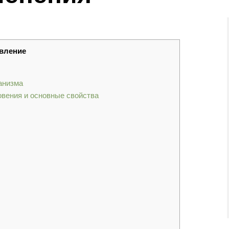
вление
анизма
овения и основные свойства