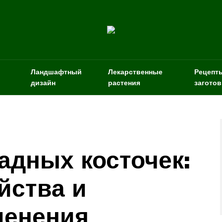
Ландшафтный
Лекарственные
Рецепт
дизайн
растения
заготов
адных косточек:
йства и
менения