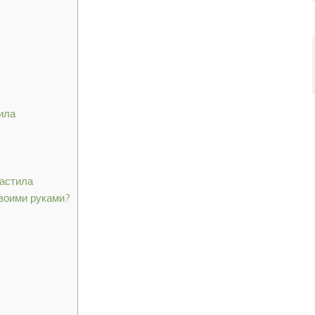
ила
астила
своими руками?