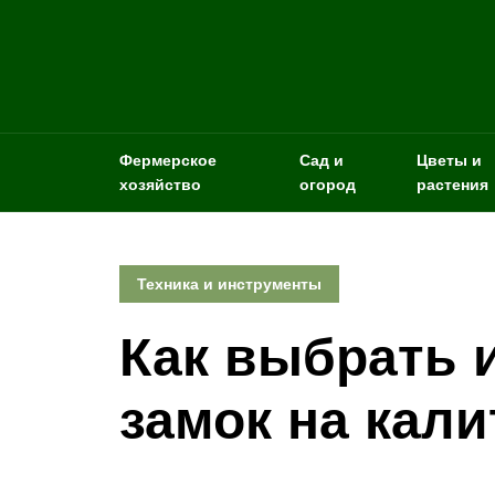
Фермерское
Сад и
Цветы и
хозяйство
огород
растения
Техника и инструменты
Как выбрать 
замок на кали