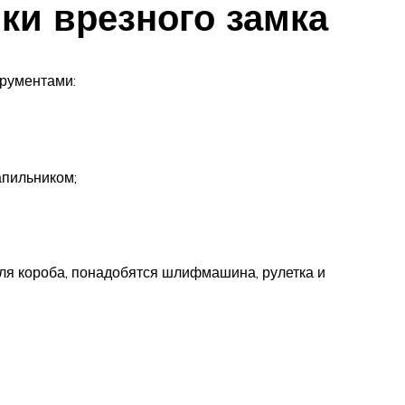
ки врезного замка
трументами:
апильником;
для короба, понадобятся шлифмашина, рулетка и