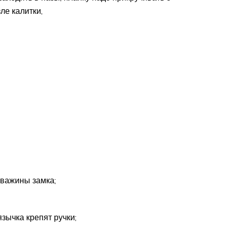
ле калитки,
кважины замка;
зычка крепят ручки;