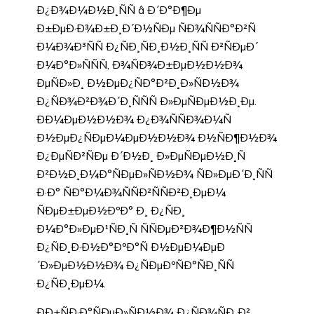
Ð¿Ð¾Ð¼Ð½Ð¸ÑÑ â Ð´Ð°Ð¶Ðµ
Ð±ÐµÐ·Ð¾Ð±Ð¸Ð´Ð½ÑÐµ ÑÐ¾ÑÑÐ°Ð²Ñ
Ð¼Ð¾Ð³ÑÑ Ð¿ÑÐ¸ÑÐ¸Ð½Ð¸ÑÑ Ð²ÑÐµÐ´
Ð¼Ð°Ð»ÑÑÑ, Ð¾ÑÐ¾Ð±ÐµÐ½Ð½Ð¾
ÐµÑÐ»Ð¸ Ð½ÐµÐ¿ÑÐ°Ð²Ð¸Ð»ÑÐ½Ð¾
Ð¿ÑÐ¾Ð²Ð¾Ð´Ð¸ÑÑÑ Ð»ÐµÑÐµÐ½Ð¸Ðµ.
ÐÐ¼ÐµÐ½Ð½Ð¾ Ð¿Ð¾ÑÑÐ¾Ð¼Ñ
Ð½ÐµÐ¿ÑÐµÐ¼ÐµÐ½Ð½Ð¾ Ð½ÑÐ¶Ð½Ð¾
Ð¿ÐµÑÐ²ÑÐµ Ð´Ð½Ð¸ Ð»ÐµÑÐµÐ½Ð¸Ñ
Ð²Ð½Ð¸Ð¼Ð°ÑÐµÐ»ÑÐ½Ð¾ ÑÐ»ÐµÐ´Ð¸ÑÑ
Ð·Ð° ÑÐ°Ð¼Ð¾ÑÑÐ²ÑÑÐ²Ð¸ÐµÐ¼
ÑÐµÐ±ÐµÐ½ÐºÐ° Ð¸ Ð¿ÑÐ¸
Ð¼Ð°Ð»ÐµÐ¹ÑÐ¸Ñ ÑÑÐµÐ²Ð¾Ð¶Ð½ÑÑ
Ð¿ÑÐ¸Ð·Ð½Ð°ÐºÐ°Ñ Ð½ÐµÐ¼ÐµÐ
´Ð»ÐµÐ½Ð½Ð¾ Ð¿ÑÐµÐºÑÐ°ÑÐ¸ÑÑ
Ð¿ÑÐ¸ÐµÐ¼.
ÐÐ±ÑÐ·Ð°ÑÐµÐ»ÑÐ½Ð¾ Ð¿ÑÐ¾ÑÐ¸Ð²