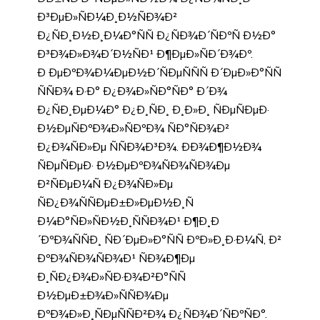
Ð³ÐµÐ»ÑÐ¼Ð¸Ð½ÑÐ¾Ð²
Ð¿ÑÐ¸Ð½Ð¸Ð¼Ð°ÑÑ Ð¿ÑÐ¾Ð´ÑÐºÑ Ð½Ð°
Ð³Ð¾Ð»Ð¾Ð´Ð½ÑÐ¹ Ð¶ÐµÐ»ÑÐ´Ð¾Ðº.
Ð ÐµÐºÐ¾Ð¼ÐµÐ½Ð´ÑÐµÑÑÑ Ð´ÐµÐ»Ð°ÑÑ
ÑÑÐ¾ Ð·Ð° Ð¿Ð¾Ð»ÑÐ°ÑÐ° Ð´Ð¾
Ð¿ÑÐ¸ÐµÐ¼Ð° Ð¿Ð¸ÑÐ¸ Ð¸Ð»Ð¸ ÑÐµÑÐµÐ·
Ð½ÐµÑÐºÐ¾Ð»ÑÐºÐ¾ ÑÐ°ÑÐ¾Ð²
Ð¿Ð¾ÑÐ»Ðµ ÑÑÐ¾Ð³Ð¾. ÐÐ¾Ð¶Ð½Ð¾
ÑÐµÑÐµÐ· Ð½ÐµÐºÐ¾ÑÐ¾ÑÐ¾Ðµ
Ð²ÑÐµÐ¼Ñ Ð¿Ð¾ÑÐ»Ðµ
ÑÐ¿Ð¾ÑÑÐµÐ±Ð»ÐµÐ½Ð¸Ñ
Ð¼Ð°ÑÐ»ÑÐ½Ð¸ÑÑÐ¾Ð¹ Ð¶Ð¸Ð
´ÐºÐ¾ÑÑÐ¸ ÑÐ´ÐµÐ»Ð°ÑÑ ÐºÐ»Ð¸Ð·Ð¼Ñ, Ð²
ÐºÐ¾ÑÐ¾ÑÐ¾Ð¹ ÑÐ¾Ð¶Ðµ
Ð¸ÑÐ¿Ð¾Ð»ÑÐ·Ð¾Ð²Ð°ÑÑ
Ð½ÐµÐ±Ð¾Ð»ÑÑÐ¾Ðµ
ÐºÐ¾Ð»Ð¸ÑÐµÑÑÐ²Ð¾ Ð¿ÑÐ¾Ð´ÑÐºÑÐ°.