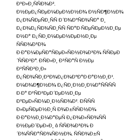
Ð³Ð»Ð¸ÑÑÐ¾Ð²,
Ð½ÐµÐ¿ÑÐµÐ¼ÐµÐ½Ð½Ð¾ Ð½ÑÐ¶Ð½Ð¾
Ð¿Ð¾ÑÐµÑÐ¸ÑÑ Ð´Ð¾ÐºÑÐ¾ÑÐ° Ð¸
Ð¿Ð¾Ð¿ÑÐ¾ÑÐ¸ÑÑ ÑÐ°Ð·ÑÐµÑÐµÐ½Ð¸Ðµ
Ð½Ð° Ð¿ÑÐ¸Ð¼ÐµÐ½ÐµÐ½Ð¸Ðµ
ÑÑÐ¾Ð³Ð¾
Ð·Ð°Ð¼ÐµÑÐ°ÑÐµÐ»ÑÐ½Ð¾Ð³Ð¾ ÑÑÐµÐ
´ÑÑÐ²Ð°. ÐÑÐ»Ð¸ Ð²ÑÐ°Ñ Ð½Ðµ
Ð²ÑÑÐ²Ð¸Ð»
Ð¿ÑÐ¾ÑÐ¸Ð²Ð¾Ð¿Ð¾ÐºÐ°Ð·Ð°Ð½Ð¸Ð¹,
Ð¼Ð¾Ð¶Ð½Ð¾ Ð¿ÑÐ¸Ð½Ð¸Ð¼Ð°ÑÑÑÑ
Ð·Ð° Ð²ÑÐ²ÐµÐ´ÐµÐ½Ð¸Ðµ
Ð³ÐµÐ»ÑÐ¼Ð¸Ð½ÑÐ¾Ð². ÐÑÑÑ
Ð»ÐµÑÐµÐ½Ð¸Ñ Ð¾Ð±ÑÑÐ½Ð¾
Ð·Ð°Ð½Ð¸Ð¼Ð°ÐµÑ Ð¿Ð¾Ð»ÑÐ¾ÑÑ
Ð½ÐµÐ´ÐµÐ»Ð¸ â ÑÑÐ¾Ð³Ð¾ Ð
´Ð¾ÑÑÐ°ÑÐ¾ÑÐ½Ð¾, ÑÑÐ¾Ð±Ñ