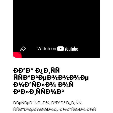
ÐÐ°Ðº Ð¿Ð¸ÑÑ
ÑÑÐºÐ²ÐµÐ½Ð½Ð¾Ðµ
Ð¼Ð°ÑÐ»Ð¾ Ð¾Ñ
Ð³Ð»Ð¸ÑÑÐ¾Ð²
ÐÐµÑÐµÐ´ ÑÐµÐ¼, ÐºÐ°Ðº Ð¿Ð¸ÑÑ
ÑÑÐºÐ²ÐµÐ½Ð½Ð¾Ðµ Ð¼Ð°ÑÐ»Ð¾ Ð¾Ñ