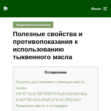
Меню
Лекарственные растения
Полезные свойства и
противопоказания к
использованию
тыквенного масла
Оглавление
Рецепты для лечения с помощью масла
тыквы
ÐÐ°Ðº Ð¿Ð¸ÑÑ ÑÑÐºÐ²ÐµÐ½Ð½Ð¾Ðµ
Ð¼Ð°ÑÐ»Ð¾ Ð¾Ñ Ð³Ð»Ð¸ÑÑÐ¾Ð²
Тыквенное масло в кулинарии