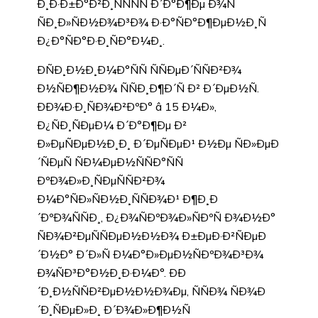
Ð¸Ð·Ð±Ð°Ð²Ð¸ÑÑÑÑ Ð´Ð°Ð¶Ðµ Ð¾Ñ
ÑÐ¸Ð»ÑÐ½Ð¾Ð³Ð¾ Ð·Ð°ÑÐ°Ð¶ÐµÐ½Ð¸Ñ
Ð¿Ð°ÑÐ°Ð·Ð¸ÑÐ°Ð¼Ð¸.
ÐÑÐ¸Ð½Ð¸Ð¼Ð°ÑÑ ÑÑÐµÐ´ÑÑÐ²Ð¾
Ð½ÑÐ¶Ð½Ð¾ ÑÑÐ¸Ð¶Ð´Ñ Ð² Ð´ÐµÐ½Ñ.
ÐÐ¾Ð·Ð¸ÑÐ¾Ð²ÐºÐ° â 15 Ð¼Ð»,
Ð¿ÑÐ¸ÑÐµÐ¼ Ð´Ð°Ð¶Ðµ Ð²
Ð»ÐµÑÐµÐ½Ð¸Ð¸ Ð´ÐµÑÐµÐ¹ Ð½Ðµ ÑÐ»ÐµÐ
´ÑÐµÑ ÑÐ¼ÐµÐ½ÑÑÐ°ÑÑ
ÐºÐ¾Ð»Ð¸ÑÐµÑÑÐ²Ð¾
Ð¼Ð°ÑÐ»ÑÐ½Ð¸ÑÑÐ¾Ð¹ Ð¶Ð¸Ð
´ÐºÐ¾ÑÑÐ¸, Ð¿Ð¾ÑÐºÐ¾Ð»ÑÐºÑ Ð¾Ð½Ð°
ÑÐ¾Ð²ÐµÑÑÐµÐ½Ð½Ð¾ Ð±ÐµÐ·Ð²ÑÐµÐ
´Ð½Ð° Ð´Ð»Ñ Ð¼Ð°Ð»ÐµÐ½ÑÐºÐ¾Ð³Ð¾
Ð¾ÑÐ³Ð°Ð½Ð¸Ð·Ð¼Ð°. ÐÐ
´Ð¸Ð½ÑÑÐ²ÐµÐ½Ð½Ð¾Ðµ, ÑÑÐ¾ ÑÐ¾Ð
´Ð¸ÑÐµÐ»Ð¸ Ð´Ð¾Ð»Ð¶Ð½Ñ