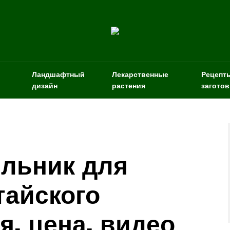
Ландшафтный
Лекарственные
Рецепт
дизайн
растения
заготов
льник для
тайского
я, цена, видео