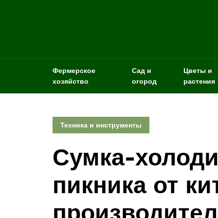
Фермерское
Сад и
Цветы и
хозяйство
огород
растения
Техника и инструменты
Сумка-холоди
пикника от ки
производител