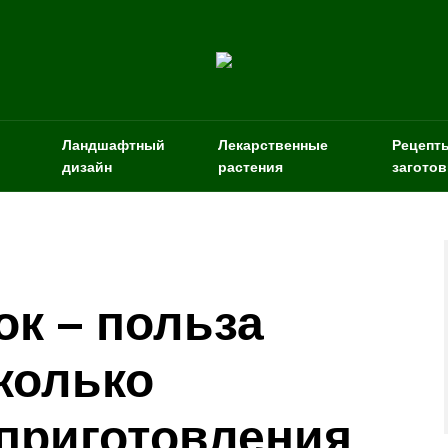
Ландшафтный
Лекарственные
Рецепт
дизайн
растения
заготов
ок – польза
колько
 приготовления