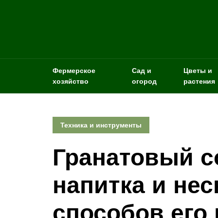
Фермерское
Сад и
Цветы и
хозяйство
огород
растения
Техника и инструменты
Гранатовый с
напитка и нес
способов его