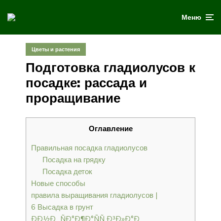
Меню
Цветы и растения
Подготовка гладиолусов к
посадке: рассада и
проращивание
Оглавление
Правильная посадка гладиолусов
Посадка на грядку
Посадка деток
Новые способы
правила выращивания гладиолусов |
6 Высадка в грунт
ÐÐ½Ð¸ ÑÐ°Ð¶Ð°ÑÑ Ð³Ð»Ð°Ð