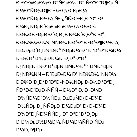
ÐºÐ°Ð»ÐµÐ½Ð´Ð°ÑÐµÐ¼, Ð° ÑÐ°ÐºÐ¶Ðµ Ñ
Ð½Ð°ÑÐ¾Ð¶Ð´ÐµÐ½Ð¸ÐµÐ¼
Ð½Ð°ÑÐµÐ³Ð¾ ÑÐ¿ÑÑÐ½Ð¸ÐºÐ° Ð²
Ð¾Ð¿ÑÐµÐ´ÐµÐ»ÐµÐ½Ð½Ð¾Ð¼
ÑÐ¾Ð·Ð²ÐµÐ·Ð´Ð¸Ð¸ ÐÐ¾Ð´Ð¸Ð°ÐºÐ°.
ÐÐ¾ÑÐµÐ¼Ñ, ÑÑÐ¾ ÑÐ°Ðº Ð²Ð°Ð¶Ð½Ð¾,
ÑÐ»ÐµÐ´Ð¸ÑÑ Ð·Ð° ÑÐµÐ¼ Ð² ÐºÐ°ÐºÐ¾Ð¼
Ð·Ð½Ð°ÐºÐµ ÐÐ¾Ð´Ð¸Ð°ÐºÐ°
Ð¿ÑÐµÐ±ÑÐ²Ð°ÐµÑ ÐÑÐ½Ð°? ÐÑÐ²ÐµÑ
Ð¿ÑÐ¾ÑÑ – Ð´ÐµÐ»Ð¾ Ð² ÑÐ¾Ð¼, ÑÑÐ¾
Ð·Ð¾Ð´Ð¸Ð°ÐºÐ°Ð»ÑÐ½ÑÐµ Ð·Ð½Ð°ÐºÐ¸
ÑÐ°Ð·Ð´ÐµÐ»ÑÑÑ – Ð½Ð° Ð¿Ð»Ð¾Ð
´Ð¾ÑÐ¾Ð´Ð½ÑÐµ, Ð±ÐµÑÐ¿Ð»Ð¾Ð
´Ð½ÑÐµ Ð¸ ÑÑÐµÐ´Ð½ÐµÐ¹ Ð¿Ð»Ð¾Ð
´Ð¾Ð²Ð¸ÑÐ¾ÑÑÐ¸, Ð° ÐºÐ°ÐºÐ¸Ðµ
Ð¸Ð¼ÐµÐ½Ð½Ð¾, ÑÐ¼Ð¾ÑÑÐ¸ÑÐµ
Ð½Ð¸Ð¶Ðµ: