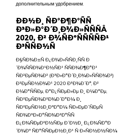
дополнительным удобрением.
ÐÐ½Ð¸ ÑÐ°Ð¶Ð°ÑÑ
Ð³Ð»Ð°Ð´Ð¸Ð¾Ð»ÑÑÑÂ
2020, Ð² Ð¾ÑÐºÑÑÑÑÐ¹
Ð³ÑÑÐ½Ñ
Ð§ÑÐ¾Ð±Ñ Ð¿Ð¾Ð»ÑÑÐ¸ÑÑ Ð
´Ð¾ÑÑÐ¾Ð¹Ð½ÑÐ¹ ÑÑÐ¾Ð¶Ð°Ð¹
ÑÐ²ÐµÑÐ¾Ð² (Ð³Ð»Ð°Ð´Ð¸Ð¾Ð»ÑÑÐ¾Ð²)
Ð²ÐµÑÐ½Ð¾Ð¹ 2020 Ð³Ð¾Ð´Ð°, Ð²
Ð¼Ð°ÑÑÐµ, Ð°Ð¿ÑÐµÐ»Ðµ Ð¸ Ð¼Ð°Ðµ,
ÑÐ²ÐµÑÐ¾Ð²Ð¾Ð´Ð°Ð¼ Ð¸
ÑÐ²ÐµÑÐ½Ð¸ÐºÐ°Ð¼ ÑÐ»ÐµÐ´ÑÐµÑ
ÑÐ¾Ð³Ð»Ð°ÑÐ¾Ð²Ð°ÑÑ
Ð¿Ð¾ÑÐµÐ²Ð½ÑÐµ Ð´Ð½Ð¸ Ð¿Ð¾ÑÐ°Ð
´Ð¾Ðº ÑÐ°ÑÑÐµÐ½Ð¸Ð¹ Ñ Ð»ÑÐ½Ð½ÑÐ¼