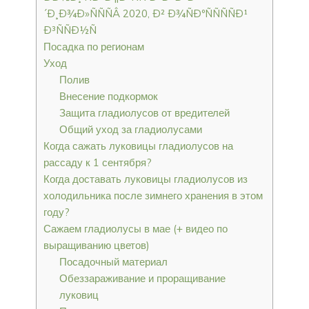
´Ð¸Ð¾Ð»ÑÑÑÂ 2020, Ð² Ð¾ÑÐºÑÑÑÑÐ¹
Ð³ÑÑÐ½Ñ
Посадка по регионам
Уход
Полив
Внесение подкормок
Защита гладиолусов от вредителей
Общий уход за гладиолусами
Когда сажать луковицы гладиолусов на
рассаду к 1 сентября?
Когда доставать луковицы гладиолусов из
холодильника после зимнего хранения в этом
году?
Сажаем гладиолусы в мае (+ видео по
выращиванию цветов)
Посадочный материал
Обеззараживание и проращивание
луковиц