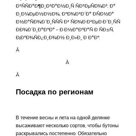
Ð²ÑÑÐ°Ð¶Ð¸Ð²Ð°Ð½Ð¸Ñ ÑÐ²ÐµÑÐ¾Ð², Ð°
Ð¸Ð¼ÐµÐ½Ð½Ð¾, ÐºÐ¾Ð³Ð´Ð° ÐÑÐ½Ð°
Ð½Ð°ÑÐ¾Ð´Ð¸ÑÑÑ Ð² ÑÐ¾Ð·Ð²ÐµÐ·Ð´Ð¸ÑÑ
ÐÐ¾Ð´Ð¸Ð°ÐºÐ° – Ð·Ð½Ð°ÐºÐ°Ñ Ð ÑÐ±Ñ,
Ð¡ÐºÐ¾ÑÐ¿Ð¸Ð¾Ð½ Ð¸Ð»Ð¸ Ð Ð°Ðº.
Â
Â
Â
Посадка по регионам
В течение весны и лета на одной делянке
высаживают несколько сортов, чтобы бутоны
раскрывались постепенно. Обязательно