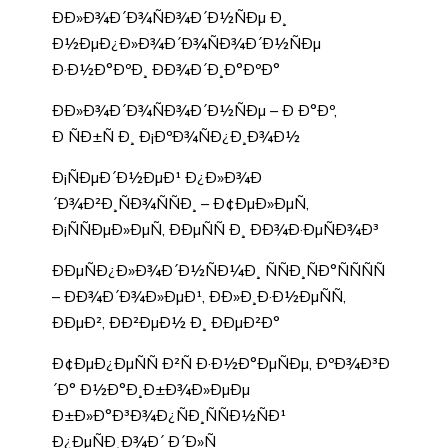
ÐÐ»Ð¾Ð´Ð¾ÑÐ¾Ð´Ð½ÑÐµ Ð¸
Ð½ÐµÐ¿Ð»Ð¾Ð´Ð¾ÑÐ¾Ð´Ð½ÑÐµ
Ð·Ð½Ð°ÐºÐ¸ ÐÐ¾Ð´Ð¸Ð°ÐºÐ°
ÐÐ»Ð¾Ð´Ð¾ÑÐ¾Ð´Ð½ÑÐµ – Ð Ð°Ðº,
Ð ÑÐ±Ñ Ð¸ Ð¡ÐºÐ¾ÑÐ¿Ð¸Ð¾Ð½
Ð¡ÑÐµÐ´Ð½ÐµÐ¹ Ð¿Ð»Ð¾Ð
´Ð¾Ð²Ð¸ÑÐ¾ÑÑÐ¸ – Ð¢ÐµÐ»ÐµÑ,
Ð¡ÑÑÐµÐ»ÐµÑ, ÐÐµÑÑ Ð¸ ÐÐ¾Ð·ÐµÑÐ¾Ð³
ÐÐµÑÐ¿Ð»Ð¾Ð´Ð½ÑÐ¼Ð¸ ÑÑÐ¸ÑÐ°ÑÑÑÑ
– ÐÐ¾Ð´Ð¾Ð»ÐµÐ¹, ÐÐ»Ð¸Ð·Ð½ÐµÑÑ,
ÐÐµÐ², ÐÐ²ÐµÐ½ Ð¸ ÐÐµÐ²Ð°
Ð¢ÐµÐ¿ÐµÑÑ Ð²Ñ Ð·Ð½Ð°ÐµÑÐµ, ÐºÐ¾Ð³Ð
´Ð° Ð½Ð°Ð¸Ð±Ð¾Ð»ÐµÐµ
Ð±Ð»Ð°Ð³Ð¾Ð¿ÑÐ¸ÑÑÐ½ÑÐ¹
Ð¿ÐµÑÐ¸Ð¾Ð´ Ð´Ð»Ñ