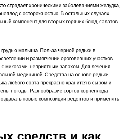
кто страдает хроническими заболеваниями желудка,
рнеплод с осторожностью. В остальных случаях
ьный компонент для вторых горячих блюд, салатов
грудью малыша. Польза черной редьки в
осветлении и размягчении ороговевших участков
 с микозами, неприятным запахом. Для лечения
альной медициной. Средства на основе редьки
дька любого сорта прекрасно хранится в сыром и
ены погоды. Разнообразие сортов корнеплода
создавать новые композиции рецептов и применять
х средств и как