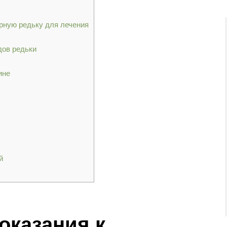
рную редьку для лечения
дов редьки
ине
й
оказания к