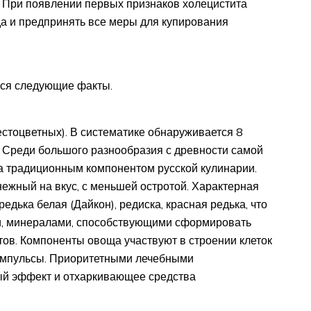
. При появлении первых признаков холецистита
да и предпринять все меры для купирования
тся следующие факты.
естоцветных). В систематике обнаруживается 8
. Среди большого разнообразия с древности самой
ла традиционным компонентом русской кулинарии.
нежный на вкус, с меньшей остротой. Характерная
едька белая (Дайкон), редиска, красная редька, что
и, минералами, способствующими сформировать
итов. Компоненты овоща участвуют в строении клеток
 импульсы. Приоритетными лечебными
ый эффект и отхаркивающее средства