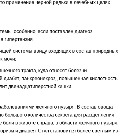
то применение черной редьки в лечебных целях
темы, особенно, если поставлен диагноз
я гипертензия;
ящей системы ввиду входящих в состав природных
к мочи;
шечного тракта, куда относят болезни
й диабет, панкреонекроз), повышенная кислотность
лит двенадцатиперстной кишки.
заболеваниями желчного пузыря. В состав овоща
ю большого количества секрета для расщепления
 боли в животе справа, в области желчного пузыря,
ризм и диарея. Стул становится более светлым из-