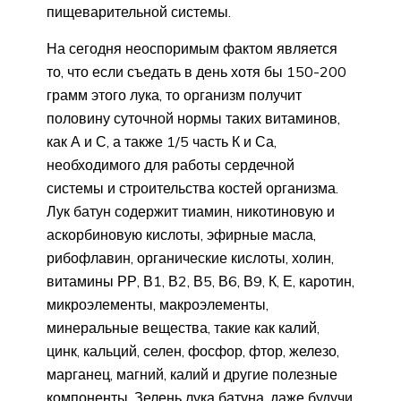
пищеварительной системы.
На сегодня неоспоримым фактом является
то, что если съедать в день хотя бы 150-200
грамм этого лука, то организм получит
половину суточной нормы таких витаминов,
как А и С, а также 1/5 часть К и Са,
необходимого для работы сердечной
системы и строительства костей организма.
Лук батун содержит тиамин, никотиновую и
аскорбиновую кислоты, эфирные масла,
рибофлавин, органические кислоты, холин,
витамины РР, В1, В2, В5, В6, В9, К, Е, каротин,
микроэлементы, макроэлементы,
минеральные вещества, такие как калий,
цинк, кальций, селен, фосфор, фтор, железо,
марганец, магний, калий и другие полезные
компоненты. Зелень лука батуна, даже будучи