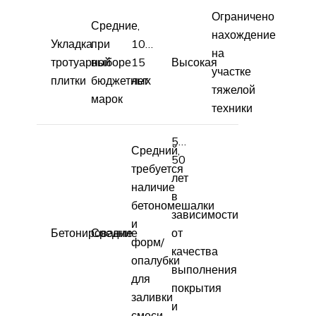
Ограничено
Средние,
нахождение
Укладка
при
10…
на
тротуарной
выборе
15
Высокая
участке
плитки
бюджетных
лет
тяжелой
марок
техники
5…
Средний,
50
требуется
лет
наличие
в
бетономешалки
зависимости
и
Бетонирование
Средние
от
форм/
качества
опалубки
выполнения
для
покрытия
заливки
и
смеси