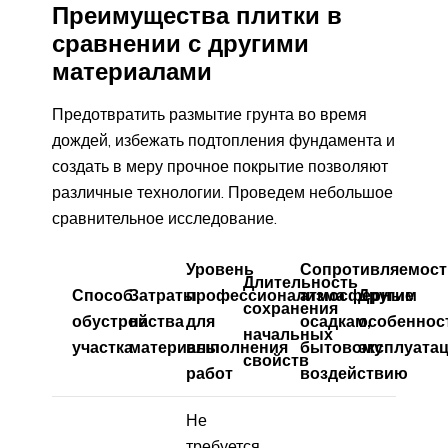
Преимущества плитки в
сравнении с другими
материалами
Предотвратить размытие грунта во время
дождей, избежать подтопления фундамента и
создать в меру прочное покрытие позволяют
различные технологии. Проведем небольшое
сравнительное исследование.
Уровень
Сопротивляемост
Длительность
Способ
Затраты
профессионализма
атмосферным
Другие
сохранения
обустройства
на
для
осадкам,
особеннос
начальных
участка
материалы
выполнения
бытовому
эксплуата
свойств
работ
воздействию
Не
требуется