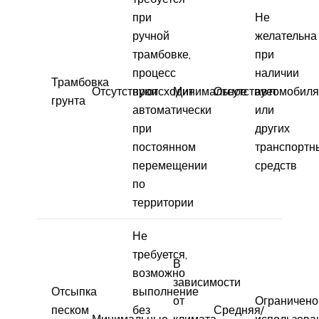
при
Не
ручной
желательна
трамбовке,
при
процесс
наличии
Трамбовка
Отсутствуют
происходит
Минимальное
Отсутствует
автомобиля
грунта
автоматически
или
при
других
постоянном
транспортн
перемещении
средств
по
территории
Не
требуется,
В
возможно
зависимости
Отсыпка
выполнение
от
Ограничено
песком
без
Средняя/