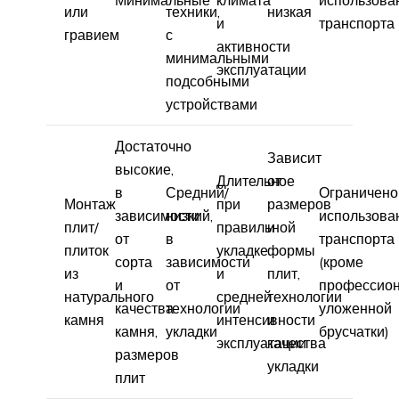
Минимальные
климата
использова
или
техники,
низкая
и
транспорта
гравием
с
активности
минимальными
эксплуатации
подсобными
устройствами
Достаточно
Зависит
высокие,
Длительное
от
в
Средний/
Ограничено
Монтаж
при
размеров
зависимости
низкий,
использова
плит/
правильной
и
от
в
транспорта
плиток
укладке
формы
сорта
зависимости
(кроме
из
и
плит,
и
от
профессио
натурального
средней
технологии
качества
технологии
уложенной
камня
интенсивности
и
камня,
укладки
брусчатки)
эксплуатации
качества
размеров
укладки
плит