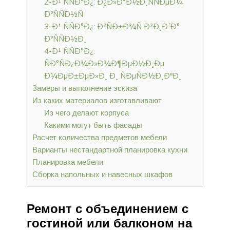
2-Ð¹ ÑÑÐ°Ð¿: Ð¿Ð»Ð°Ð½Ð¸ÑÑÐµÐ¼
ÐºÑÑÐ½Ñ
3-Ð¹ ÑÑÐ°Ð¿: Ð²ÑÐ±Ð¾Ñ Ð²Ð¸Ð´Ð°
ÐºÑÑÐ½Ð¸
4-Ð¹ ÑÑÐ°Ð¿:
ÑÐ°ÑÐ¿Ð¾Ð»Ð¾Ð¶ÐµÐ½Ð¸Ðµ
Ð¼ÐµÐ±ÐµÐ»Ð¸ Ð¸ ÑÐµÑÐ½Ð¸ÐºÐ¸
Замеры и выполнение эскиза
Из каких материалов изготавливают
Из чего делают корпуса
Какими могут быть фасады
Расчет количества предметов мебели
Варианты нестандартной планировка кухни
Планировка мебели
Сборка напольных и навесных шкафов
Ремонт с объединением с
гостиной или балконом на