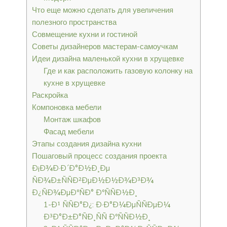
Что еще можно сделать для увеличения
полезного пространства
Совмещение кухни и гостиной
Советы дизайнеров мастерам-самоучкам
Идеи дизайна маленькой кухни в хрущевке
Где и как расположить газовую колонку на
кухне в хрущевке
Раскройка
Компоновка мебели
Монтаж шкафов
Фасад мебели
Этапы создания дизайна кухни
Пошаговый процесс создания проекта
Ð¡Ð¾Ð·Ð´Ð°Ð½Ð¸Ðµ
ÑÐ¾Ð±ÑÑÐ²ÐµÐ½Ð½Ð¾Ð³Ð¾
Ð¿ÑÐ¾ÐµÐºÑÐ° ÐºÑÑÐ½Ð¸
1-Ð¹ ÑÑÐ°Ð¿: Ð·Ð°Ð¼ÐµÑÑÐµÐ¼
Ð³Ð°Ð±Ð°ÑÐ¸ÑÑ ÐºÑÑÐ½Ð¸