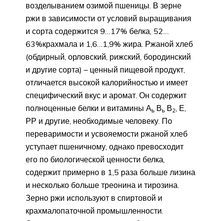
возделыванием озимой пшеницы. В зерне
ржи в зависимости от условий выращивания
и сорта содержится 9…17% белка, 52…
63%крахмала и 1,6…1,9% жира. Ржаной хлеб
(обдирный, орловский, рижский, бородинский
и другие сорта) – ценный пищевой продукт,
отличается высокой калорийностью и имеет
специфический вкус и аромат. Он содержит
полноценные белки и витамины А
В
В
, Е,
ь
ь
2
РР и другие, необходимые человеку. По
переваримости и усвояемости ржаной хлеб
уступает пшеничному, однако превосходит
его по биологической ценности белка,
содержит примерно в 1,5 раза больше лизина
и несколько больше треонина и тирозина.
Зерно ржи используют в спиртовой и
крахмалопаточной промышленности.