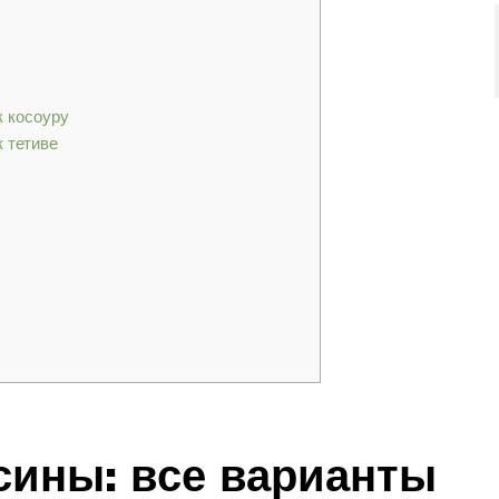
к косоуру
 тетиве
сины: все варианты