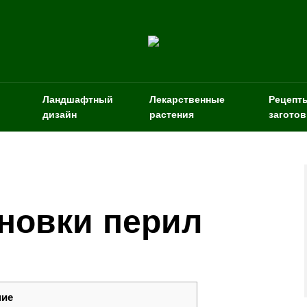
Ландшафтный
Лекарственные
Рецепт
дизайн
растения
заготов
ановки перил
ние