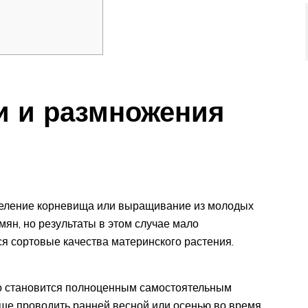
и и размножения
еление корневища или выращивание из молодых
мян, но результаты в этом случае мало
ся сортовые качества материнского растения.
о становится полноценным самостоятельным
чше проводить ранней весной или осенью во время