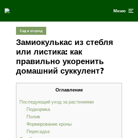
Меню
Сад и огород
Замиокулькас из стебля
или листика: как
правильно укоренить
домашний суккулент?
Оглавление
Последующий уход за растениями
Подкормка
Полив
Формирование кроны
Пересадка