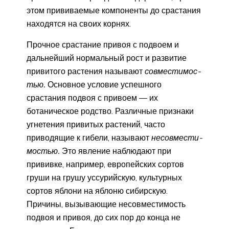
этом прививаемые ком­поненты до срастания
находятся на своих корнях.
Прочное срастание привоя с подвоем и
дальнейший нормаль­ный рост и развитие
привитого растения называют
совместимос­
тью.
Основное условие успешного
срастания подвоя с привоем — их
ботаническое родство. Различные признаки
угнетения приви­тых растений, часто
приводящие к гибели, называют
несовмести­
мостью.
Это явление наблюдают при
прививке, например, евро­пейских сортов
груши на грушу уссурийскую, культурных
сортов яблони на яблоню сибирскую.
Причины, вызывающие несовмес­тимость
подвоя и привоя, до сих пор до конца не