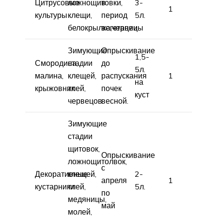
Цитрусовые
ложнощитовки,
в
3-
1
культуры
клещи,
период
5л.
белокрылка,червецы
вегетации
Зимующие
Опрыскивание
1,5-
Смородина,
стадии
до
5л.
малина,
клещей,
распускания
1
на
крыжовник
тлей,
почек
куст
червецов
весной.
Зимующие
стадии
щитовок,
Опрыскивание
ложнощитолвок,
с
Декоративные
клещей,
2-
апреля
1
кустарники
тлей,
5л.
по
медяницы,
май
молей,