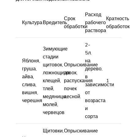
Расход
Срок
Кратность
Культура
Вредитель
рабочего
обработки
обработок
раствора
2-
Зимующие
5л.
стадии
Яблоня,
на
щитовок,
Опрыскивание
груша,
дерево,
ложнощитовок,
до
айва,
в
клещей,
распускания
1
слива,
зависимости
тлей,
почек
вишня,
от
медяницы,
весной.
черешня
возраста
молей,
и
червецов
сорта
Щитовки,
Опрыскивание