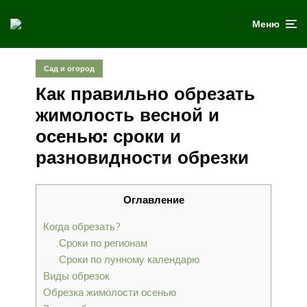
Меню
Сад и огород
Как правильно обрезать
жимолость весной и
осенью: сроки и
разновидности обрезки
Оглавление
Когда обрезать?
Сроки по регионам
Сроки по лунному календарю
Виды обрезок
Обрезка жимолости осенью