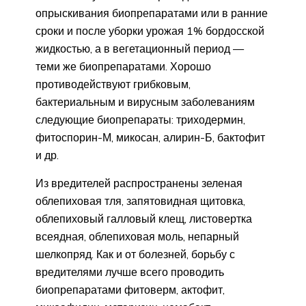
опрыскивания биопрепаратами или в ранние
сроки и после уборки урожая 1% бордосской
жидкостью, а в вегетационный период —
теми же биопрепаратами. Хорошо
противодействуют грибковым,
бактериальным и вирусным заболеваниям
следующие биопрепараты: триходермин,
фитоспорин-М, микосан, алирин-Б, бактофит
и др.
Из вредителей распространены зеленая
облепиховая тля, запятовидная щитовка,
облепиховый галловый клещ, листовертка
всеядная, облепиховая моль, непарный
шелкопряд. Как и от болезней, борьбу с
вредителями лучше всего проводить
биопрепаратами фитоверм, актофит,