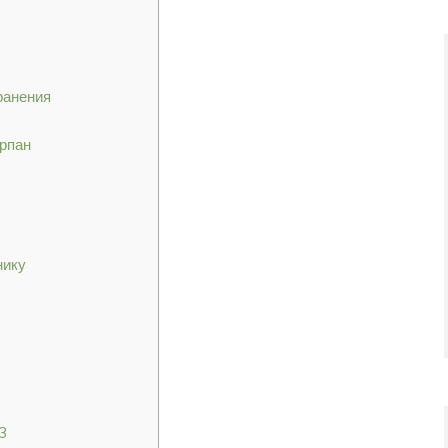
ранения
арпан
нику
3