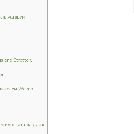
ксплуатации
s and Stratton.
on
вигателем Weima
исимости от нагрузок