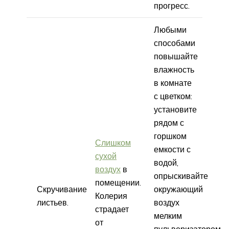
прогресс.
Любыми
способами
повышайте
влажность
в комнате
с цветком:
установите
рядом с
горшком
Слишком
емкости с
сухой
водой,
воздух
в
опрыскивайте
помещении.
Скручивание
окружающий
Колерия
листьев.
воздух
страдает
мелким
от
пульверизатором,