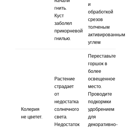
начали
и
гнить.
обработкой
Куст
срезов
заболел
толченым
прикорневой
активированным
гнилью.
углем
Переставьте
горшок в
более
Растение
освещенное
страдает
место.
от
Проводите
недостатка
подкормки
Колерия
солнечного
удобрением
не цветет.
света.
для
Недостаток
декоративно-