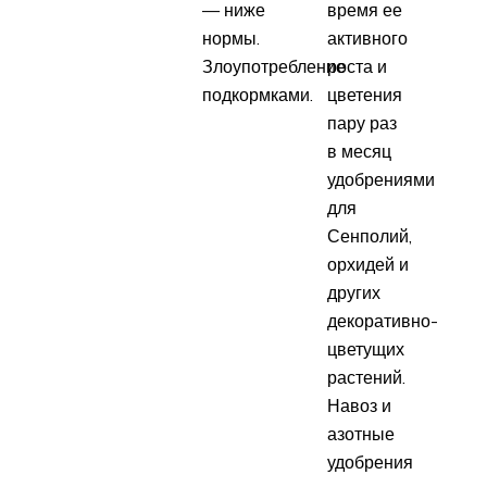
— ниже
время ее
нормы.
активного
Злоупотребление
роста и
подкормками.
цветения
пару раз
в месяц
удобрениями
для
Сенполий,
орхидей и
других
декоративно-
цветущих
растений.
Навоз и
азотные
удобрения