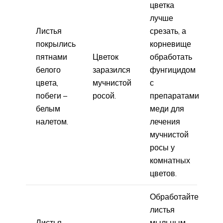
цветка
лучше
Листья
срезать, а
покрылись
корневище
пятнами
Цветок
обработать
белого
заразился
фунгицидом
цвета,
мучнистой
с
побеги –
росой.
препаратами
белым
меди для
налетом.
лечения
мучнистой
росы у
комнатных
цветов.
Обработайте
листья
Листья
мыльным