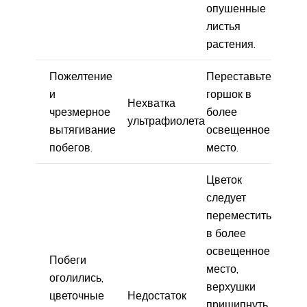
опушенные
листья
растения.
Пожелтение
Переставьте
и
горшок в
Нехватка
чрезмерное
более
ультрафиолета
вытягивание
освещенное
побегов.
место.
Цветок
следует
переместить
в более
освещенное
Побеги
место,
оголились,
верхушки
цветочные
Недостаток
прищипнуть,