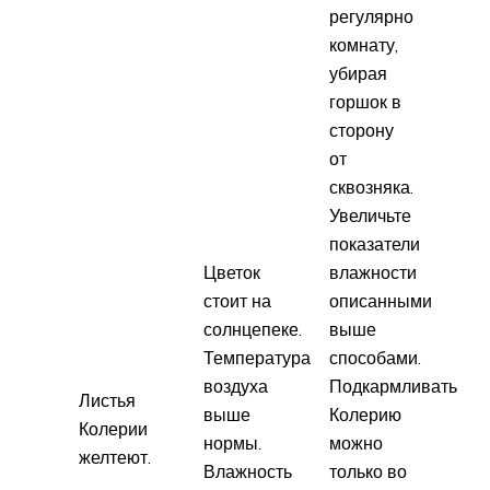
регулярно
комнату,
убирая
горшок в
сторону
от
сквозняка.
Увеличьте
показатели
Цветок
влажности
стоит на
описанными
солнцепеке.
выше
Температура
способами.
воздуха
Подкармливать
Листья
выше
Колерию
Колерии
нормы.
можно
желтеют.
Влажность
только во