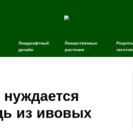
Ландшафтный
Лекарственные
Рецепт
дизайн
растения
заготов
е нуждается
дь из ивовых