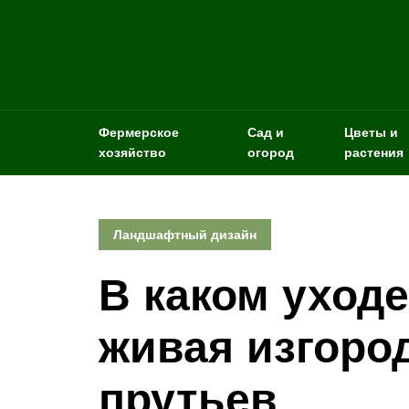
Фермерское
Сад и
Цветы и
хозяйство
огород
растения
Ландшафтный дизайн
В каком уход
живая изгоро
прутьев