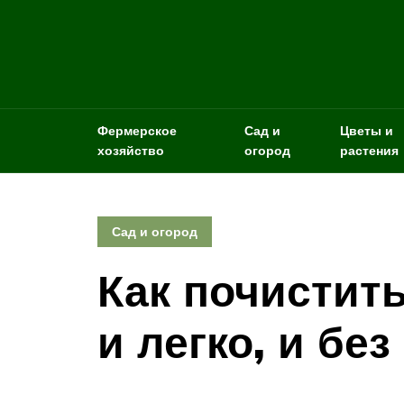
Фермерское
Сад и
Цветы и
хозяйство
огород
растения
Сад и огород
Как почистит
и легко, и без