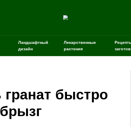
Ландшафтный
Лекарственные
Рецепт
дизайн
растения
заготов
ь гранат быстро
 брызг