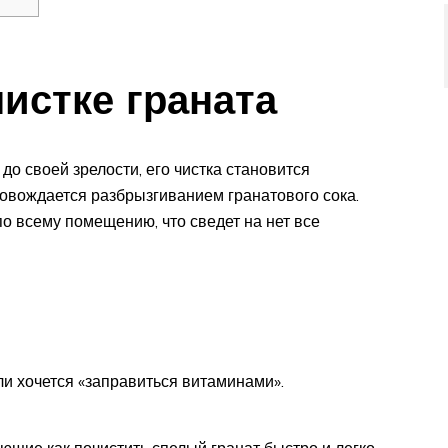
чистке граната
 до своей зрелости, его чистка становится
овождается разбрызгиванием гранатового сока.
по всему помещению, что сведет на нет все
ли хочется «заправиться витаминами».
ющие как почистить спелый гранат быстро и легко.