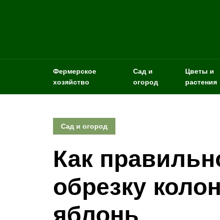
Фермерское
Сад и
Цветы и
хозяйство
огород
растения
Сад и огород
Как правильн
обрезку коло
яблонь