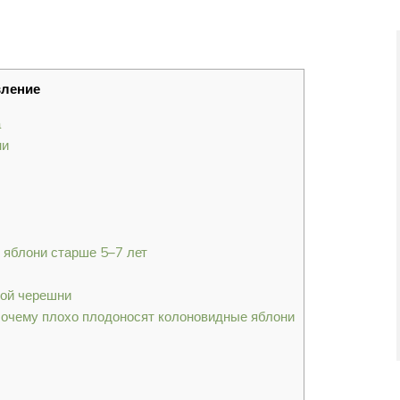
вление
а
ни
 яблони старше 5–7 лет
дой черешни
Почему плохо плодоносят колоновидные яблони