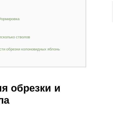
Формировка
есколько стволов
сти обрезки колоновидных яблонь
я обрезки и
ла