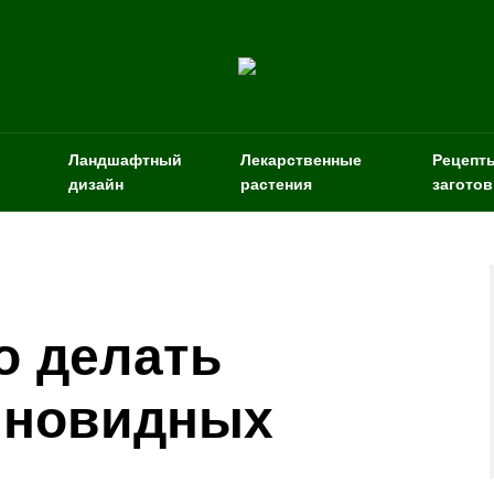
Ландшафтный
Лекарственные
Рецепт
дизайн
растения
заготов
о делать
нновидных