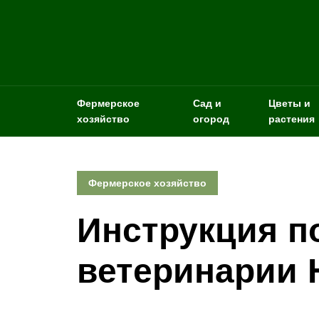
Фермерское
Сад и
Цветы и
хозяйство
огород
растения
Фермерское хозяйство
Инструкция п
ветеринарии 