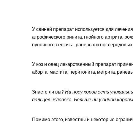
У свиней препарат используется для лечения
атрофического ринита, гнойного артрита, ро
пупочного сепсиса, раневых и послеродовых
У коз и овец лекарственный препарат примен
аборта, мастита, перитонита, метрита, ранев
Знаете ли вы?
На носу коров есть уникальн
пальцев человека. Больше ни у одной коров
Помимо этого, известны и некоторые ограни