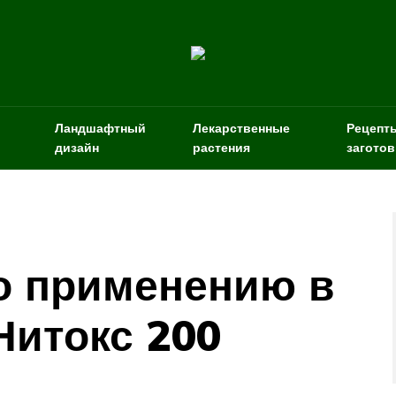
Ландшафтный
Лекарственные
Рецепт
дизайн
растения
заготов
о применению в
Нитокс 200