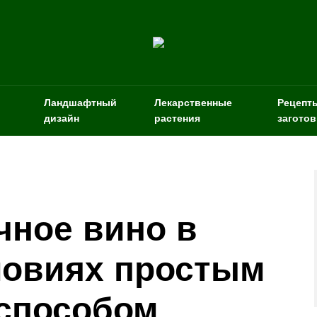
Ландшафтный
Лекарственные
Рецепт
дизайн
растения
заготов
чное вино в
ловиях простым
способом