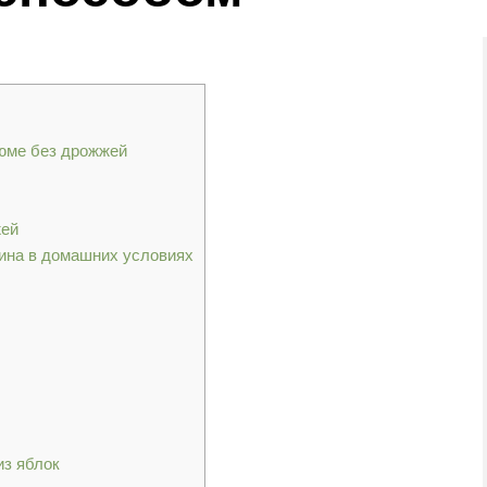
зюме без дрожжей
жей
вина в домашних условиях
из яблок