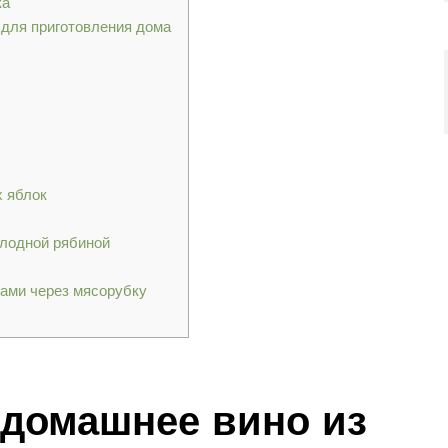
ка
 для приготовления дома
х яблок
плодной рябиной
ками через мясорубку
 домашнее вино из