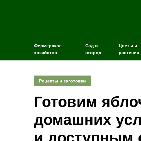
Фермерское
Сад и
Цветы и
хозяйство
огород
растения
Рецепты и заготовки
Готовим ябло
домашних ус
и доступным 