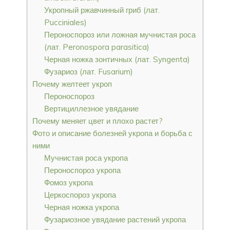
Укропный ржавчинный гриб (лат.
Pucciniales)
Пероноспороз или ложная мучнистая роса
(лат. Peronospora parasitica)
Черная ножка зонтичных (лат. Syngenta)
Фузариоз (лат. Fusarium)
Почему желтеет укроп
Пероноспороз
Вертициллезное увядание
Почему меняет цвет и плохо растет?
Фото и описание болезней укропа и борьба с
ними
Мучнистая роса укропа
Пероноспороз укропа
Фомоз укропа
Церкоспороз укропа
Черная ножка укропа
Фузариозное увядание растений укропа