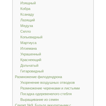
Изящный
Кобра
Ксанаду
Лазящий
Медуза
Селло
Копьевидный
Мартиуса
Илземана
Украшенный
Краснеющий
Дольчатый
Гитаровидный
Размножение филодендрона
Укоренение воздушных отводков
Размножение черенками и листьями
Посадка одеревенелого стебля
Выращивание из семян
Секрет №9. Будьте аккуратными с