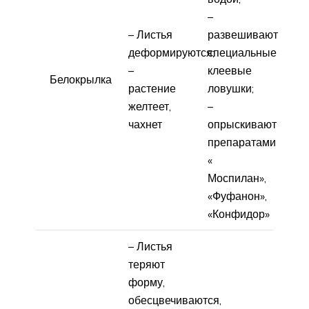
–
– Листья
развешивают
деформируются;
специальные
–
клеевые
Белокрылка
растение
ловушки;
желтеет,
–
чахнет
опрыскивают
препаратами
«
Моспилан»,
«Фуфанон»,
«Конфидор»
– Листья
теряют
форму,
обесцвечиваются,