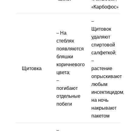
«Карбофос»
–
Щитовок
– На
удаляют
стеблях
спиртовой
появляются
салфеткой;
бляшки
–
коричневого
Щитовка
растение
цвета;
опрыскивают
–
любым
погибают
инсектицидом,
отдельные
на ночь
побеги
накрывают
пакетом
–