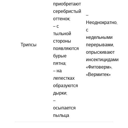
приобретают
серебристый
–
оттенок;
Неоднократно,
– с
с
тыльной
недельными
стороны
Трипсы
перерывами,
появляются
опрыскивают
бурые
инсектицидами
пятна;
«Фитоверм»,
– на
«Вермитек»
лепестках
образуются
дырки;
–
осыпается
пыльца