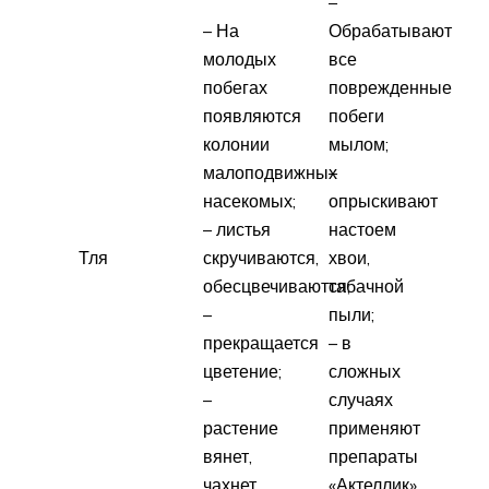
–
– На
Обрабатывают
молодых
все
побегах
поврежденные
появляются
побеги
колонии
мылом;
малоподвижных
–
насекомых;
опрыскивают
– листья
настоем
Тля
скручиваются,
хвои,
обесцвечиваются;
табачной
–
пыли;
прекращается
– в
цветение;
сложных
–
случаях
растение
применяют
вянет,
препараты
чахнет
«Актеллик»,