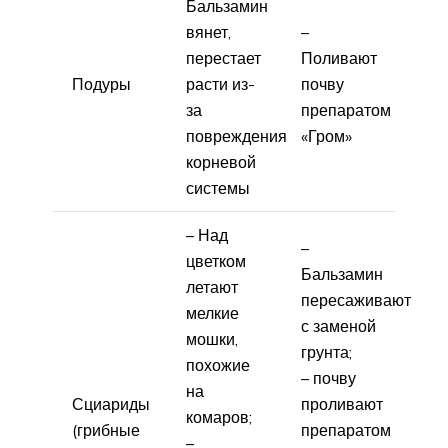
Бальзамин
вянет,
–
перестает
Поливают
Подуры
расти из-
почву
за
препаратом
повреждения
«Гром»
корневой
системы
– Над
–
цветком
Бальзамин
летают
пересаживают
мелкие
с заменой
мошки,
грунта;
похожие
– почву
на
Сциариды
проливают
комаров;
(грибные
препаратом
–