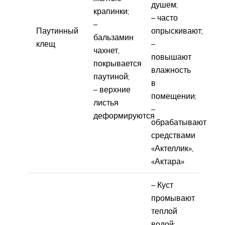
душем;
крапинки;
– часто
–
Паутинный
опрыскивают;
бальзамин
клещ
–
чахнет,
повышают
покрывается
влажность
паутиной;
в
– верхние
помещении;
листья
–
деформируются
обрабатывают
средствами
«Актеллик»,
«Актара»
– Куст
промывают
теплой
водой;