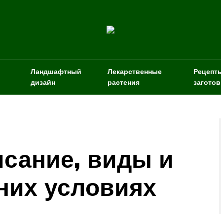
Ландшафтный
Лекарственные
Рецепт
дизайн
растения
заготов
исание, виды и
них условиях