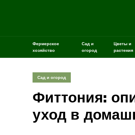
Фермерское
Сад и
Цветы и
хозяйство
огород
растения
Сад и огород
Фиттония: оп
уход в домаш