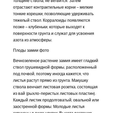
толщине ствола, не ветвится. Затем
отрастают контрактильные корни – мелкие
тонкие корешки, позволяющие удерживать
тяжелый ствол. Корралоиды появляются
позже – клубеньки, которые выходят к
поверхности грунта и служат для усвоения
азота из атмосферы.
Плоды замии фото
Вечнозеленое растение замия имеет гладкий
ствол грушевидной формы, расположенный
под почвой, поэтому иногда кажется, что
листья растут прямо из грунта. Макушку
ствола венчает листовая розетка, состоящая
из вай (рыхло-перистых листовых пластин).
Каждый листик продолговатый, овальной или
заостренной формы. Молодые листья
скручены в виде улитки. Высота растения