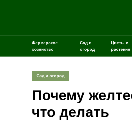
Фермерское
Сад и
Цветы и
хозяйство
огород
растения
Сад и огород
Почему желтее
что делать