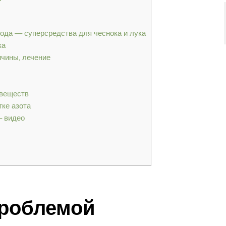
ода — суперсредства для чеснока и лука
ка
ичины, лечение
 веществ
ке азота
— видео
проблемой