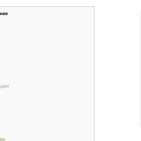
ние
цепт
ра