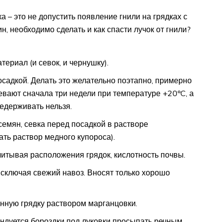
 – это не допустить появление гнили на грядках с
ин, необходимо сделать и как спасти лучок от гнили?
ериал (и севок, и чернушку).
садкой. Делать это желательно поэтапно, примерно
евают сначала три недели при температуре +20ºC, а
едерживать нельзя.
емян, севка перед посадкой в растворе
ть раствор медного купороса).
читывая расположения грядок, кислотность почвы.
исключая свежий навоз. Вносят только хорошо
нную грядку раствором марганцовки.
ендуется бороздки под луковки просыпать речным