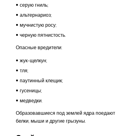
серую гниль;
альтернариоз;
мучнистую росу;
черную пятнистость.
Опасные вредители:
жук-щелкун;
тля;
паутинный клещик;
гусеницы;
медведки.
Образовавшиеся под землей ядра поедают
белки, мыши и другие грызуны.