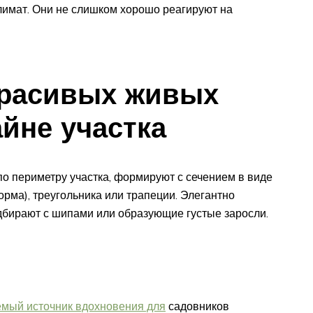
лимат. Они не слишком хорошо реагируют на
расивых живых
айне участка
о периметру участка, формируют с сечением в виде
рма), треугольника или трапеции. Элегантно
дбирают с шипами или образующие густые заросли.
емый источник вдохновения для
садовников