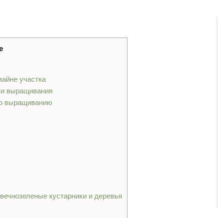
е
зайне участка
ти выращивания
по выращиванию
вечнозеленые кустарники и деревья