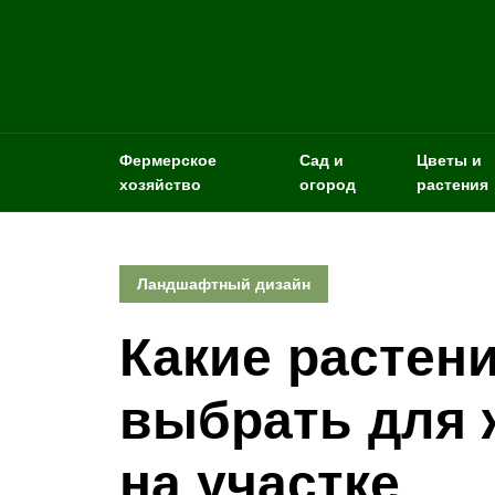
Фермерское
Сад и
Цветы и
хозяйство
огород
растения
Ландшафтный дизайн
Какие растен
выбрать для 
на участке