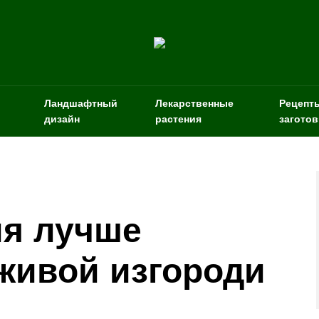
Ландшафтный
Лекарственные
Рецепт
дизайн
растения
заготов
ия лучше
живой изгороди