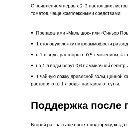
С появлением первых 2-3 настоящих листов
томатов, чаще комплексными средствами:
Препаратами «Малышок» или «Синьор Пом
1 столовую ложку нитроаммофоски разводя
в 1 л воды растворяют 0,5 г мочевины, 4 г
на 1 л воды берут 0,6 г аммиачной селитры
1 чайную ложку древесной золы, ценной к
растворяют в 1 л воды, настаивают сутки.
Поддержка после 
Второй раз рассаде вносят подкормку, когд