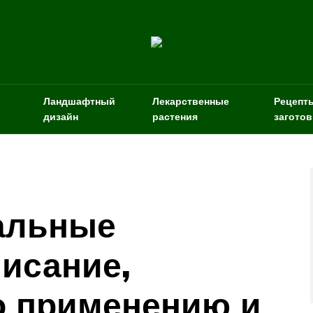
Ландшафтный
Лекарственные
Рецепт
дизайн
растения
заготов
альные
писание,
о применению и