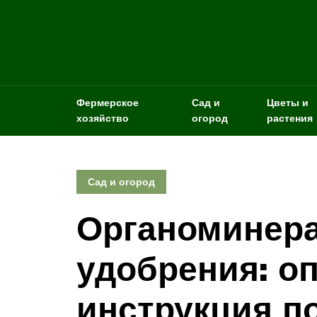
Фермерское
Сад и
Цветы и
хозяйство
огород
растения
Сад и огород
Органоминер
удобрения: о
инструкция п