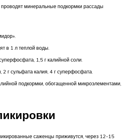
 проводят минеральные подкормки рассады
идор».
т в 1 л теплой воды.
 суперфосфата, 1,5 г калийной соли.
, 2 г сульфата калия, 4 г суперфосфата.
алийной подкормки, обогащенной микроэлементами,
пикировки
а пикированные саженцы приживутся, через 12-15