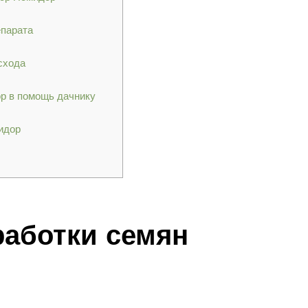
епарата
схода
р в помощь дачнику
идор
работки семян