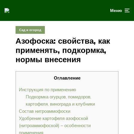
Меню
Сад и огород
Азофоска: свойства, как
применять, подкормка,
нормы внесения
Оглавление
Инструкция по применению
Подкормка огурцов, помидоров,
картофеля, винограда и клубники
Состав нитроаммофоски
Удобрение картофеля азофоской
(нитроаммофоской) – особенности
применения