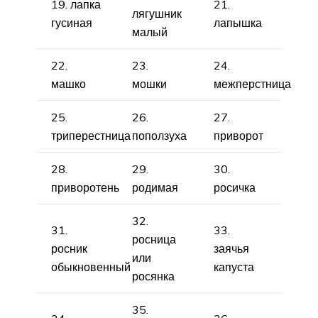
19. лапка
21.
лягушник
гусиная
лапышка
малый
22.
23.
24.
машко
мошки
межперстница
25.
26.
27.
триперестница
поползуха
приворот
28.
29.
30.
приворотень
родимая
росичка
32.
31.
33.
росница
росник
заячья
или
обыкновенный
капуста
росянка
35.