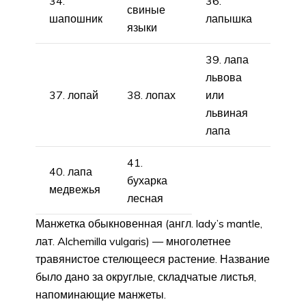
34.
36.
свиные
шапошник
лапышка
языки
39. лапа
львова
37. лопай
38. лопах
или
львиная
лапа
41.
40. лапа
бухарка
медвежья
лесная
Манжетка обыкновенная (англ. lady’s mantle,
лат. Alchemilla vulgaris) — многолетнее
травянистое стелющееся растение. Название
было дано за округлые, складчатые листья,
напоминающие манжеты.