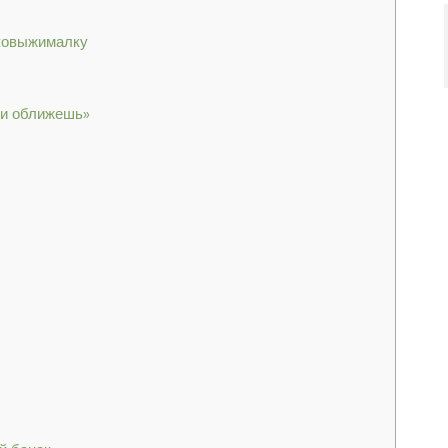
оковыжималку
ки оближешь»