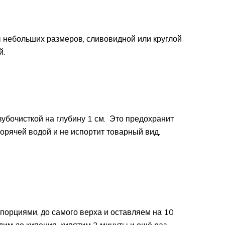
 небольших размеров, сливовидной или круглой
й.
убочисткой на глубину 1 см. Это предохранит
орячей водой и не испортит товарный вид.
порциями, до самого верха и оставляем на 10
дим до кипения, кипятим 3 минуты и ещё раз