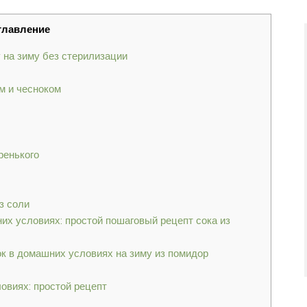
главление
 на зиму без стерилизации
м и чесноком
ренького
з соли
их условиях: простой пошаговый рецепт сока из
ок в домашних условиях на зиму из помидор
овиях: простой рецепт