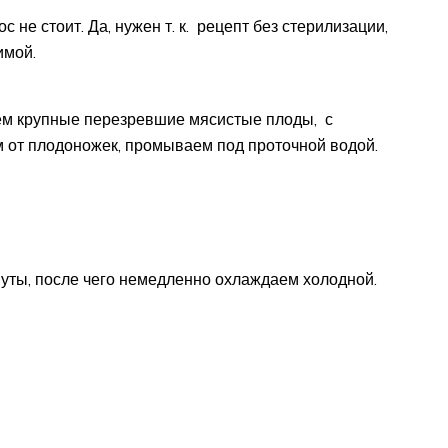
с не стоит. Да, нужен т. к. рецепт без стерилизации,
имой.
уем крупные перезревшие мясистые плоды, с
 от плодоножек, промываем под проточной водой.
уты, после чего немедленно охлаждаем холодной.