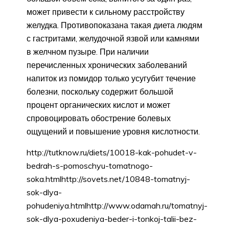
может привести к сильному расстройству
желудка. Противопоказана такая диета людям
с гастритами, желудочной язвой или камнями
в желчном пузыре. При наличии
перечисленных хронических заболеваний
напиток из помидор только усугубит течение
болезни, поскольку содержит большой
процент органических кислот и может
спровоцировать обострение болевых
ощущений и повышение уровня кислотности.
http://tutknow.ru/diets/10018-kak-pohudet-v-
bedrah-s-pomoschyu-tomatnogo-
soka.htmlhttp://sovets.net/10848-tomatnyj-
sok-dlya-
pohudeniya.htmlhttp://www.odamah.ru/tomatnyj-
sok-dlya-poxudeniya-beder-i-tonkoj-talii-bez-