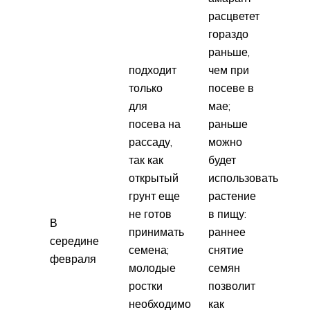
расцветет
гораздо
раньше,
подходит
чем при
только
посеве в
для
мае;
посева на
раньше
рассаду,
можно
так как
будет
открытый
использовать
грунт еще
растение
не готов
в пищу:
В
принимать
раннее
середине
семена;
снятие
февраля
молодые
семян
ростки
позволит
необходимо
как