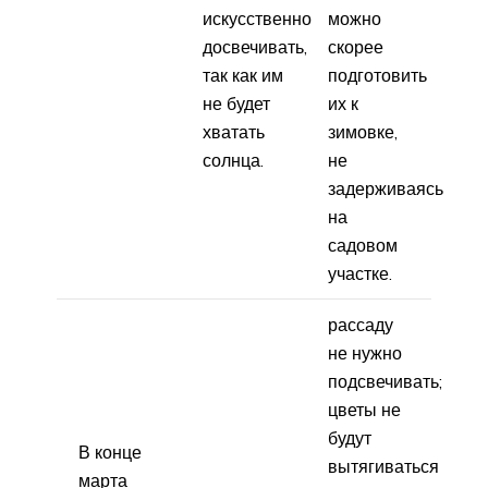
искусственно
можно
досвечивать,
скорее
так как им
подготовить
не будет
их к
хватать
зимовке,
солнца.
не
задерживаясь
на
садовом
участке.
рассаду
не нужно
подсвечивать;
цветы не
будут
В конце
вытягиваться
марта