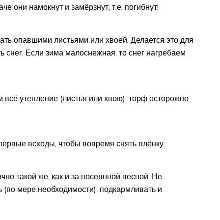
е они намокнут и замёрзнут, т.е. погибнут!
ть опавшими листьями или хвоей. Делается это для
ь снег. Если зима малоснежная, то снег нагребаем
ем всё утепление (листья или хвою), торф осторожно
первые всходы, чтобы вовремя снять плёнку.
чно такой же, как и за посеянной весной. Не
 (по мере необходимости), подкармливать и