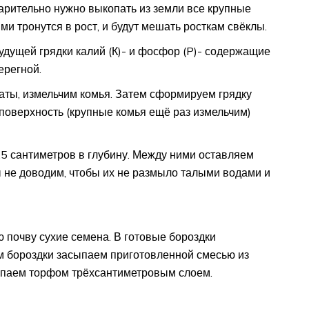
варительно нужно выкопать из земли все крупные
и тронутся в рост, и будут мешать росткам свёклы.
дущей грядки калий (К)- и фосфор (P)- содержащие
ерегной.
аты, измельчим комья. Затем сформируем грядку
поверхность (крупные комья ещё раз измельчим)
,5 сантиметров в глубину. Между ними оставляем
ы не доводим, чтобы их не размыло талыми водами и
ю почву сухие семена. В готовые бороздки
м бороздки засыпаем приготовленной смесью из
асыпаем торфом трёхсантиметровым слоем.