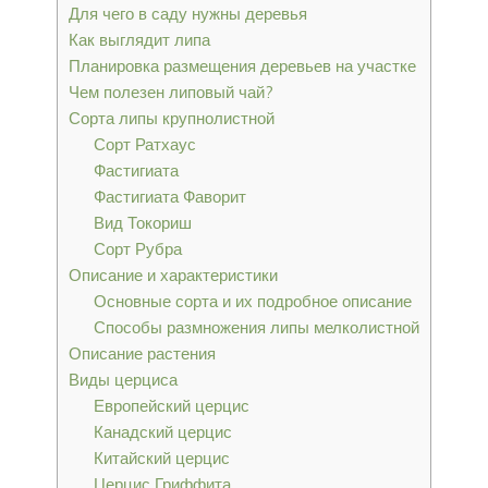
Для чего в саду нужны деревья
Как выглядит липа
Планировка размещения деревьев на участке
Чем полезен липовый чай?
Сорта липы крупнолистной
Сорт Ратхаус
Фастигиата
Фастигиата Фаворит
Вид Токориш
Сорт Рубра
Описание и характеристики
Основные сорта и их подробное описание
Способы размножения липы мелколистной
Описание растения
Виды церциса
Европейский церцис
Канадский церцис
Китайский церцис
Церцис Гриффита