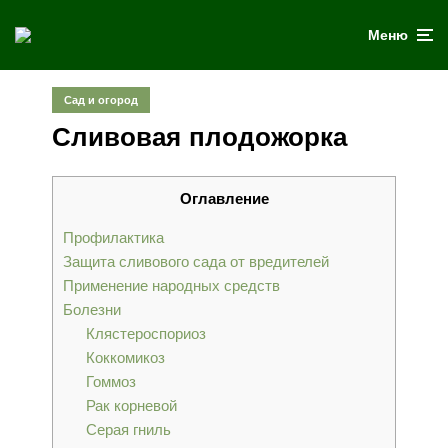
Меню
Сад и огород
Сливовая плодожорка
Оглавление
Профилактика
Защита сливового сада от вредителей
Применение народных средств
Болезни
Клястероспориоз
Коккомикоз
Гоммоз
Рак корневой
Серая гниль