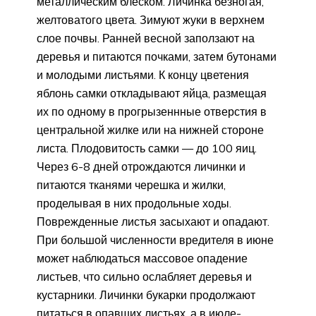
металлическим блеском. Личинка безногая,
желтоватого цвета. Зимуют жуки в верхнем
слое почвы. Ранней весной заползают на
деревья и питаются почками, затем бутонами
и молодыми листьями. К концу цветения
яблонь самки откладывают яйца, размещая
их по одному в прогрызеннные отверстия в
центральной жилке или на нижней стороне
листа. Плодовитость самки — до 100 яиц.
Через 6-8 дней отрождаются личинки и
питаются тканями черешка и жилки,
проделывая в них продольные ходы.
Поврежденные листья засыхают и опадают.
При большой численности вредителя в июне
может наблюдаться массовое опадение
листьев, что сильно ослабляет деревья и
кустарники. Личинки букарки продолжают
питаться в опавших листьях, а в июле-