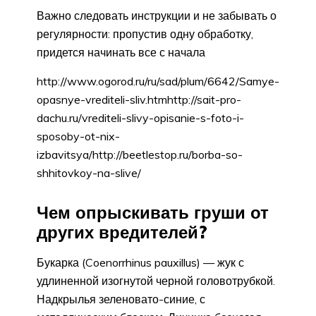
Важно следовать инструкции и не забывать о
регулярности: пропустив одну обработку,
придется начинать все с начала
http://www.ogorod.ru/ru/sad/plum/6642/Samye-
opasnye-vrediteli-sliv.htmhttp://sait-pro-
dachu.ru/vrediteli-slivy-opisanie-s-foto-i-
sposoby-ot-nix-
izbavitsya/http://beetlestop.ru/borba-so-
shhitovkoy-na-slive/
Чем опрыскивать груши от
других вредителей?
Букарка (Coenorrhinus pauxillus) — жук с
удлиненной изогнутой черной головотрубкой.
Надкрылья зеленовато-синие, с