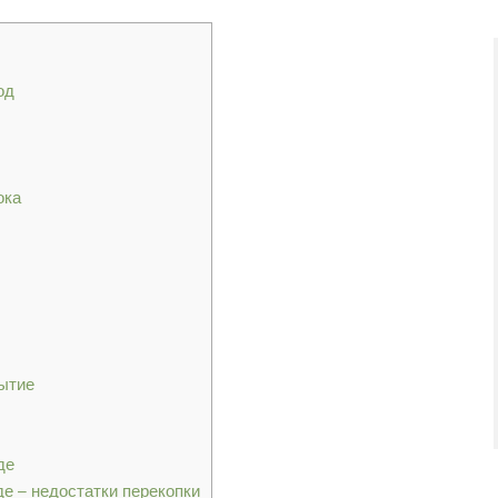
од
ока
ытие
де
е – недостатки перекопки