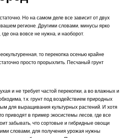
статочно. Но на самом деле все зависит от двух
в вашем регионе. Другими словами, минусы ярко
 где она вовсе не нужна, и наоборот.
неокультуренная, то перекопка осенью крайне
статочно просто прорыхлить. Песчаный грунт
хая и не требует частой перекопки, а во влажных и
бходима, т.к. грунт под воздействием природных
ным для выращивания культурных растений. И хотя
о приводят в пример экосистемы лесов, где все
стоит забывать, что сортовые и гибридные овощи
гими словами, для получения урожая нужны