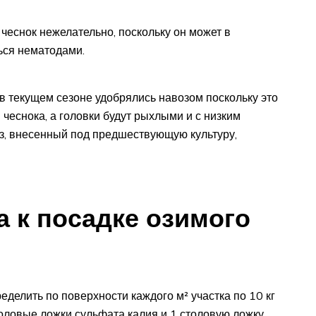
 чеснок нежелательно, поскольку он может в
ься нематодами.
 в текущем сезоне удобрялись навозом поскольку это
чеснока, а головки будут рыхлыми и с низким
з, внесенный под предшествующую культуру,
а к посадке озимого
еделить по поверхности каждого м² участка по 10 кг
столовые ложки сульфата калия и 1 столовую ложку