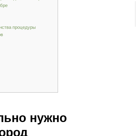
ябре
инства процедуры
ов
льно нужно
город