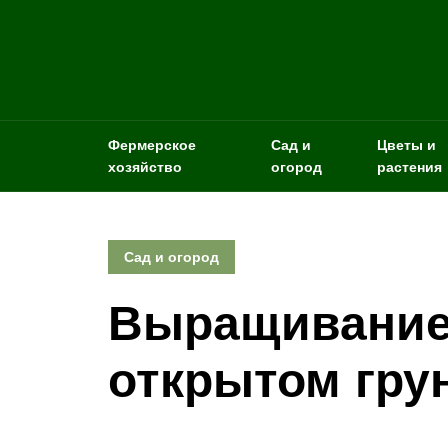
Фермерское
Сад и
Цветы и
хозяйство
огород
растения
Сад и огород
Выращивание 
открытом гру