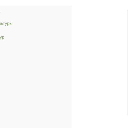
е
льтуры
ур