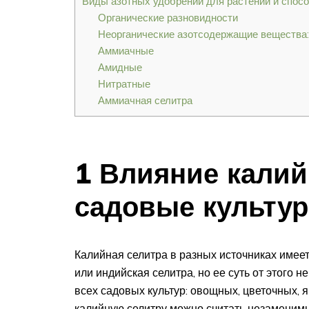
Виды азотных удобрений для растений и спос
Органические разновидности
Неорганические азотсодержащие вещества:
Аммиачные
Амидные
Нитратные
Аммиачная селитра
1 Влияние кали
садовые культу
Калийная селитра в разных источниках имеет
или индийская селитра, но ее суть от этого 
всех садовых культур: овощных, цветочных, 
калийную селитру можно считать незаменимы