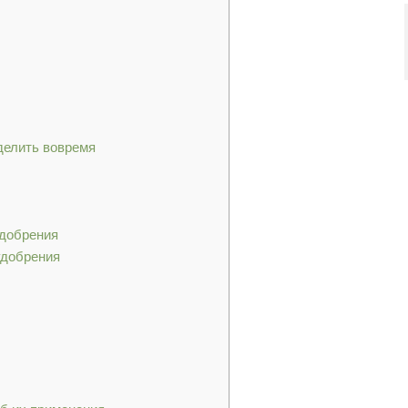
делить вовремя
добрения
удобрения