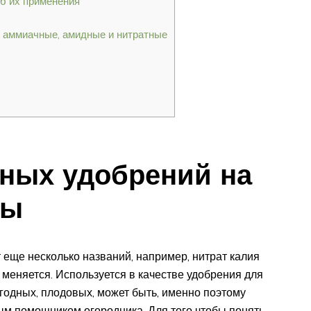
об их применения
 аммиачные, амидные и нитратные
йных удобрений на
ры
 еще несколько названий, например, нитрат калия
не меняется. Используется в качестве удобрения для
ягодных, плодовых, может быть, именно поэтому
м помощником огородника. Для того чтобы понять,