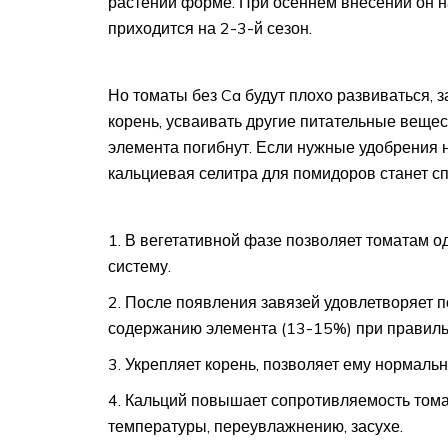
растений форме. При осеннем внесении он на
приходится на 2-3-й сезон.
Но томаты без Ca будут плохо развиваться, 
корень, усваивать другие питательные вещест
элемента погибнут. Если нужные удобрения 
кальциевая селитра для помидоров станет с
В вегетативной фазе позволяет томатам 
систему.
После появления завязей удовлетворяет п
содержанию элемента (13-15%) при правиль
Укрепляет корень, позволяет ему нормальн
Кальций повышает сопротивляемость тома
температуры, переувлажнению, засухе.