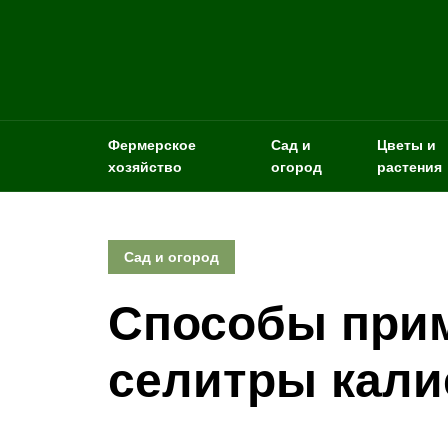
Фермерское
Сад и
Цветы и
хозяйство
огород
растения
Сад и огород
Способы при
селитры кали