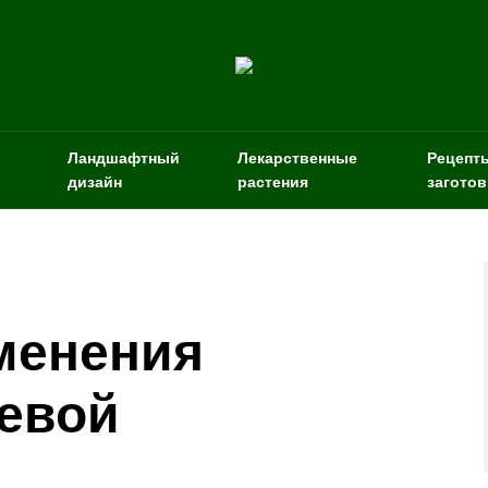
Ландшафтный
Лекарственные
Рецепт
дизайн
растения
заготов
менения
евой