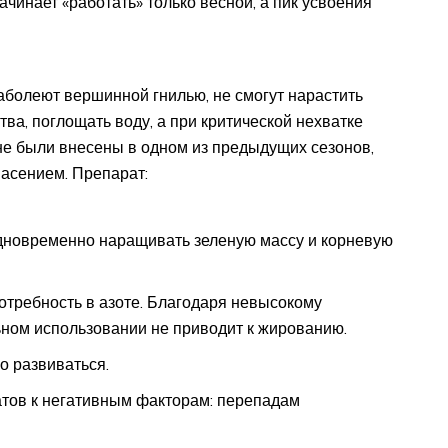
чинает «работать» только весной, а пик усвоения
заболеют вершинной гнилью, не смогут нарастить
ва, поглощать воду, а при критической нехватке
не были внесены в одном из предыдущих сезонов,
пасением. Препарат:
одновременно наращивать зеленую массу и корневую
отребность в азоте. Благодаря невысокому
ном использовании не приводит к жированию.
о развиваться.
тов к негативным факторам: перепадам